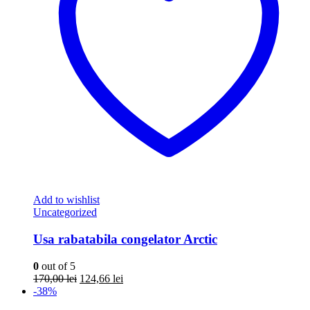
Add to wishlist
Uncategorized
Usa rabatabila congelator Arctic
0
out of 5
Prețul
Prețul
170,00
lei
124,66
lei
inițial
curent
-38%
a
este: