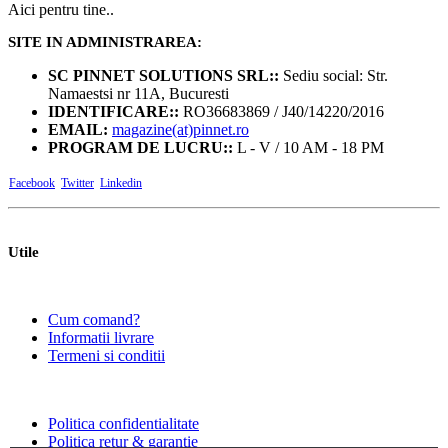
a
este:
Aici pentru tine..
fost:
236,81 lei.
299,00 lei.
SITE IN ADMINISTRAREA:
SC PINNET SOLUTIONS SRL::
Sediu social: Str.
Namaestsi nr 11A, Bucuresti
IDENTIFICARE::
RO36683869 / J40/14220/2016
EMAIL:
magazine(at)pinnet.ro
PROGRAM DE LUCRU::
L - V / 10 AM - 18 PM
Facebook
Twitter
Linkedin
Utile
Cum comand?
Informatii livrare
Termeni si conditii
Politica confidentialitate
Politica retur & garantie