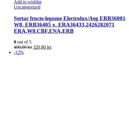
Add to wishlist
Uncategorized
Sertar fructe-legume Electrolux/Aeg ERB36001
W8, ERB36405 x, ERA36433,2426282071
ERA,W8,CBF,ENA,ERB
0
out of 5
Prețul
Prețul
400,00
lei
320,80
lei
inițial
curent
-12%
a
este:
fost:
320,80 lei.
400,00 lei.