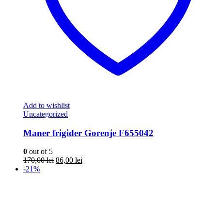
Add to wishlist
Uncategorized
Maner frigider Gorenje F655042
0
out of 5
Prețul
Prețul
170,00
lei
86,00
lei
inițial
curent
-21%
a
este:
fost:
86,00 lei.
170,00 lei.