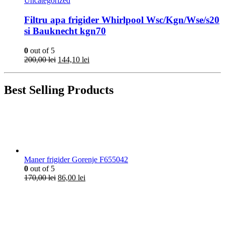
Uncategorized
Filtru apa frigider Whirlpool Wsc/Kgn/Wse/s20
si Bauknecht kgn70
0
out of 5
Prețul
Prețul
200,00
lei
144,10
lei
inițial
curent
a
este:
fost:
144,10 lei.
Best Selling Products
200,00 lei.
Maner frigider Gorenje F655042
0
out of 5
Prețul
Prețul
170,00
lei
86,00
lei
inițial
curent
a
este:
fost:
86,00 lei.
170,00 lei.