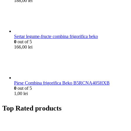
188,00
lei
Sertar legume-fructe combina frigorifica beko
0
out of 5
166,00
lei
Piese Combina frigorifica Beko B5RCNA405HXB
0
out of 5
1,00
lei
Top Rated products